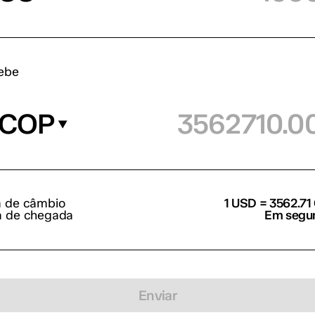
ebe
COP
a de câmbio
1 USD = 3562.7
a de chegada
Em segu
Enviar