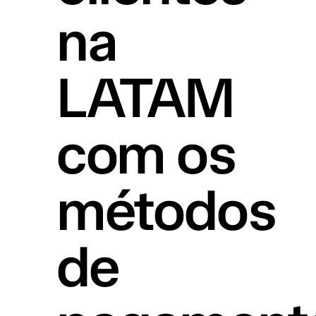
na
LATAM
com os
métodos
de