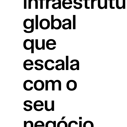
infraestrutu
global
que
escala
com o
seu
negócio.